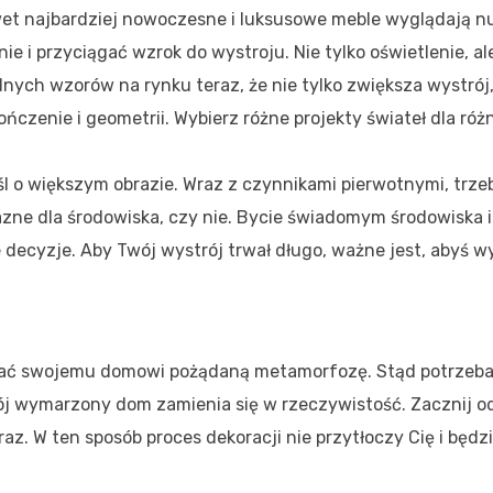
awet najbardziej nowoczesne i luksusowe meble wyglądają n
 i przyciągać wzrok do wystroju. Nie tylko oświetlenie, al
dnych wzorów na rynku teraz, że nie tylko zwiększa wystrój,
ńczenie i geometrii. Wybierz różne projekty świateł dla ró
l o większym obrazie. Wraz z czynnikami pierwotnymi, trze
azne dla środowiska, czy nie. Bycie świadomym środowiska i
ecyzje. Aby Twój wystrój trwał długo, ważne jest, abyś w
 dać swojemu domowi pożądaną metamorfozę. Stąd potrzeb
Twój wymarzony dom zamienia się w rzeczywistość. Zacznij 
az. W ten sposób proces dekoracji nie przytłoczy Cię i będz