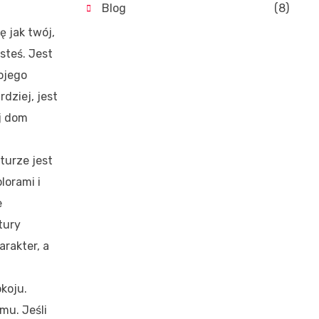
Blog
(8)
ę jak twój,
steś. Jest
ojego
rdziej, jest
ój dom
turze jest
lorami i
e
tury
arakter, a
okoju.
mu. Jeśli