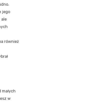
udno.
e jego
 ale
żnych
ba również
ybrał
a
od małych
iesz w