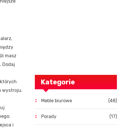
dniejsze
alarz,
między
śli masz
i. Dodaj
Kategorie
 których
 wystroju.
Meble biurowe
(48)
puj
nego.
Porady
(17)
ejsca i