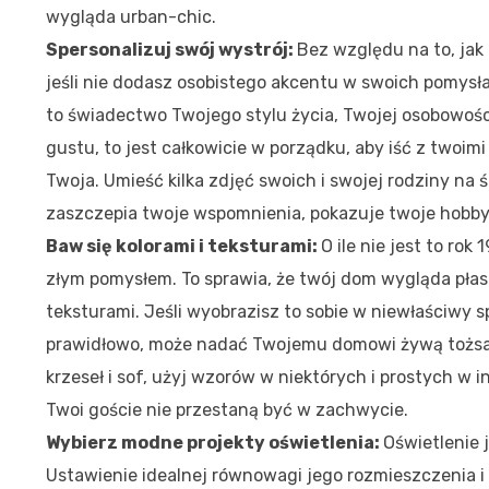
wygląda urban-chic.
Spersonalizuj swój wystrój:
Bez względu na to, jak 
jeśli nie dodasz osobistego akcentu w swoich pomysła
to świadectwo Twojego stylu życia, Twojej osobowośc
gustu, to jest całkowicie w porządku, aby iść z twoimi 
Twoja. Umieść kilka zdjęć swoich i swojej rodziny na ś
zaszczepia twoje wspomnienia, pokazuje twoje hobby
Baw się kolorami i teksturami:
O ile nie jest to ro
złym pomysłem. To sprawia, że twój dom wygląda płask
teksturami. Jeśli wyobrazisz to sobie w niewłaściwy 
prawidłowo, może nadać Twojemu domowi żywą tożsamo
krzeseł i sof, użyj wzorów w niektórych i prostych w 
Twoi goście nie przestaną być w zachwycie.
Wybierz modne projekty oświetlenia:
Oświetlenie 
Ustawienie idealnej równowagi jego rozmieszczenia i 