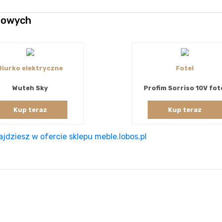
etowych
Biurko elektryczne
Fotel
Wuteh Sky
Profim Sorriso 10V fot
Kup teraz
Kup teraz
jdziesz w ofercie sklepu meble.lobos.pl