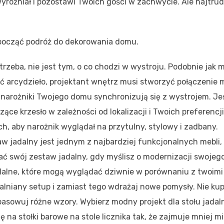
wyróżniał i pozostawi Twoich gości w zachwycie. Ale najtru
zpocząć podróż do dekorowania domu.
rzeba, nie jest tym, o co chodzi w wystroju. Podobnie jak m
ć arcydzieło, projektant wnętrz musi stworzyć połączenie 
 narożniki Twojego domu synchronizują się z wystrojem. Je
zące krzesło w zależności od lokalizacji i Twoich preferencj
h, aby narożnik wyglądał na przytulny, stylowy i zadbany.
w jadalny jest jednym z najbardziej funkcjonalnych mebli,
ać swój zestaw jadalny, gdy myślisz o modernizacji swojego
adalne, które mogą wyglądać dziwnie w porównaniu z twoimi
lniany setup i zamiast tego wdrażaj nowe pomysły. Nie ku
asowuj różne wzory. Wybierz modny projekt dla stołu jadal
na stołki barowe na stole licznika tak, że zajmuje mniej mi