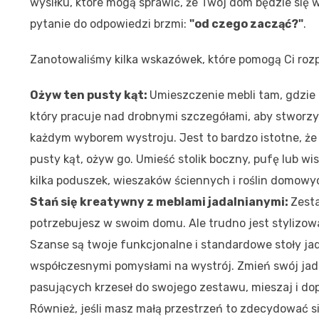
wysiłku, które mogą sprawić, że Twój dom będzie się 
pytanie do odpowiedzi brzmi:
"od czego zacząć?"
.
Zanotowaliśmy kilka wskazówek, które pomogą Ci ro
Ożyw ten pusty kąt:
Umieszczenie mebli tam, gdzie t
który pracuje nad drobnymi szczegółami, aby stworzy
każdym wyborem wystroju. Jest to bardzo istotne, że
pusty kąt, ożyw go. Umieść stolik boczny, pufę lub wis
kilka poduszek, wieszaków ściennych i roślin domowyc
Stań się kreatywny z meblami jadalnianymi:
Zesta
potrzebujesz w swoim domu. Ale trudno jest stylizow
Szanse są twoje funkcjonalne i standardowe stoły j
współczesnymi pomysłami na wystrój. Zmień swój jada
pasujących krzeseł do swojego zestawu, mieszaj i dop
Również, jeśli masz małą przestrzeń to zdecydować się 