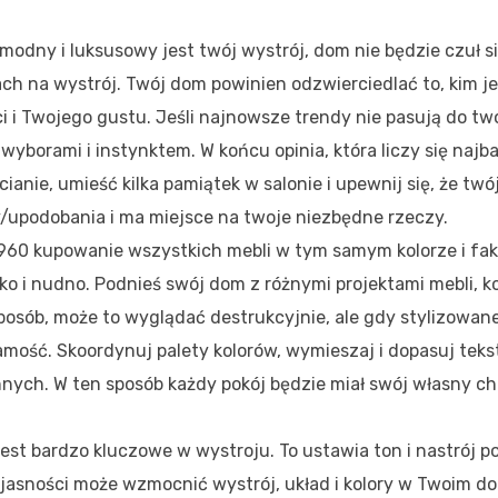
modny i luksusowy jest twój wystrój, dom nie będzie czuł si
ch na wystrój. Twój dom powinien odzwierciedlać to, kim je
i i Twojego gustu. Jeśli najnowsze trendy nie pasują do tw
wyborami i instynktem. W końcu opinia, która liczy się najba
cianie, umieść kilka pamiątek w salonie i upewnij się, że tw
/upodobania i ma miejsce na twoje niezbędne rzeczy.
k 1960 kupowanie wszystkich mebli w tym samym kolorze i fak
o i nudno. Podnieś swój dom z różnymi projektami mebli, ko
sposób, może to wyglądać destrukcyjnie, ale gdy stylizowan
ść. Skoordynuj palety kolorów, wymieszaj i dopasuj teks
innych. W ten sposób każdy pokój będzie miał swój własny ch
jest bardzo kluczowe w wystroju. To ustawia ton i nastrój p
jasności może wzmocnić wystrój, układ i kolory w Twoim do