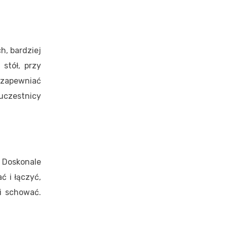
h, bardziej
stół, przy
 zapewniać
 uczestnicy
 Doskonale
ć i łączyć,
 i schować.