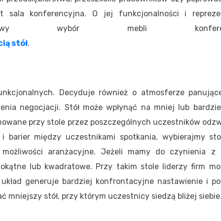
t sala konferencyjna. O jej funkcjonalności i reprez
ciwy wybór mebli konferency
ią stół
.
funkcjonalnych. Decyduje również o atmosferze panując
enia negocjacji. Stół może wpłynąć na mniej lub bardzie
jmowane przy stole przez poszczególnych uczestników odzw
 i barier między uczestnikami spotkania, wybierajmy stoł
 możliwości aranżacyjne. Jeżeli mamy do czynienia z o
kątne lub kwadratowe. Przy takim stole liderzy firm mo
i układ generuje bardziej konfrontacyjne nastawienie i p
 mniejszy stół, przy którym uczestnicy siedzą bliżej siebie