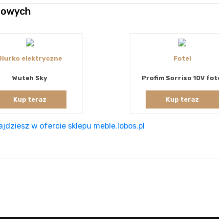
etowych
Biurko elektryczne
Fotel
Wuteh Sky
Profim Sorriso 10V fot
Kup teraz
Kup teraz
jdziesz w ofercie sklepu meble.lobos.pl