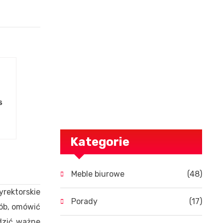
S
Kategorie
Meble biurowe
(48)
rektorskie
Porady
(17)
sób, omówić
adzić ważne