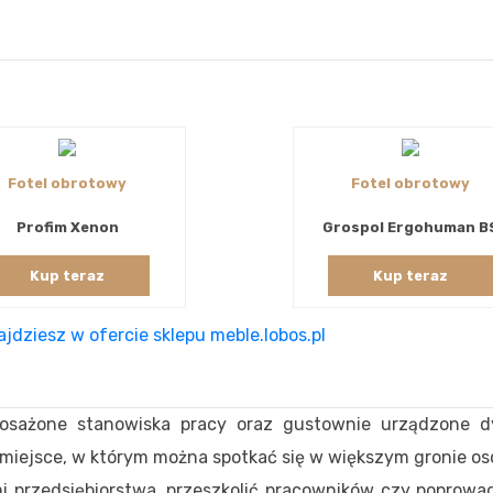
Fotel obrotowy
Fotel obrotowy
Profim Xenon
Grospol Ergohuman B
Kup teraz
Kup teraz
jdziesz w ofercie sklepu meble.lobos.pl
posażone stanowiska pracy oraz gustownie urządzone dy
ę miejsce, w którym można spotkać się w większym gronie o
ami przedsiębiorstwa, przeszkolić pracowników czy poprow