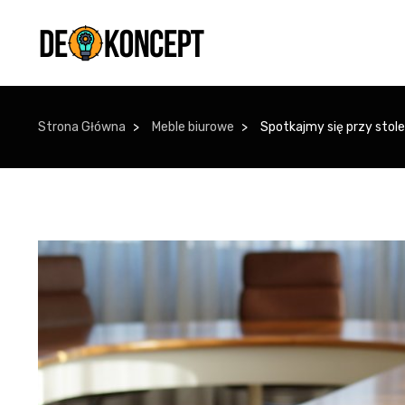
Strona Główna
Meble biurowe
Spotkajmy się przy stole