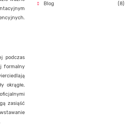
Blog
(8)
entacyjnym
jnych.
ej podczas
j formalny
ierciedlają
y okrągłe,
ficjalnymi
gą zasiąść
owstawanie
.